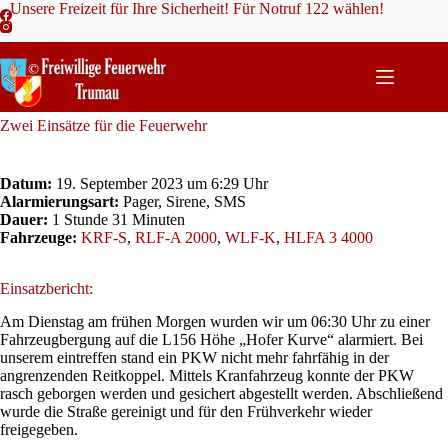
Zum
Unsere Freizeit für Ihre Sicherheit! Für Notruf 122 wählen!
Inhalt
springen
Zwei Einsätze für die Feuerwehr
Datum:
19. September 2023 um 6:29 Uhr
Alarmierungsart:
Pager, Sirene, SMS
Dauer:
1 Stunde 31 Minuten
Fahrzeuge:
KRF-S
,
RLF-A 2000
,
WLF-K
,
HLFA 3 4000
Einsatzbericht:
Am Dienstag am frühen Morgen wurden wir um 06:30 Uhr zu einer
Fahrzeugbergung auf die L156 Höhe „Hofer Kurve“ alarmiert. Bei
unserem eintreffen stand ein PKW nicht mehr fahrfähig in der
angrenzenden Reitkoppel. Mittels Kranfahrzeug konnte der PKW
rasch geborgen werden und gesichert abgestellt werden. Abschließend
wurde die Straße gereinigt und für den Frühverkehr wieder
freigegeben.